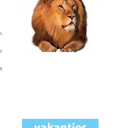
n
r
t