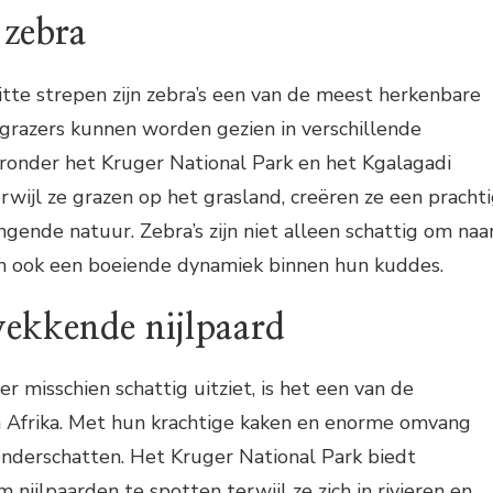
 zebra
tte strepen zijn zebra’s een van de meest herkenbare
e grazers kunnen worden gezien in verschillende
aronder het Kruger National Park en het Kgalagadi
erwijl ze grazen op het grasland, creëren ze een pracht
gende natuur. Zebra’s zijn niet alleen schattig om naa
en ook een boeiende dynamiek binnen hun kuddes.
ekkende nijlpaard
r misschien schattig uitziet, is het een van de
in Afrika. Met hun krachtige kaken en enorme omvang
 onderschatten. Het Kruger National Park biedt
nijlpaarden te spotten terwijl ze zich in rivieren en