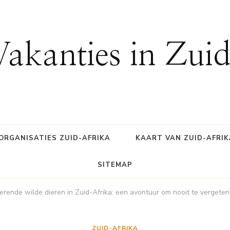
Vakanties in Zui
ORGANISATIES ZUID-AFRIKA
KAART VAN ZUID-AFRIK
SITEMAP
erende wilde dieren in Zuid-Afrika: een avontuur om nooit te vergeten
ZUID-AFRIKA