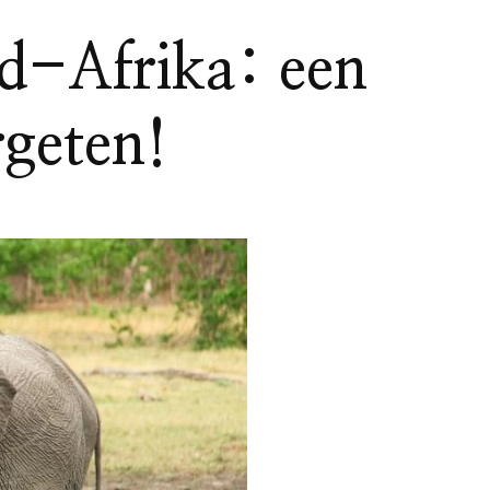
id-Afrika: een
rgeten!