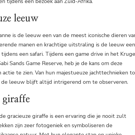
n tijdens een bezoek aan Zuid-Afrika.
uze leeuw
anne is de leeuw een van de meest iconische dieren va
nerende manen en krachtige uitstraling is de leeuw een
ijdens een safari. Tijdens een game drive in het Kruge
 Sabi Sands Game Reserve, heb je de kans om deze
n actie te zien. Van hun majestueuze jachttechnieken to
 de leeuw blijft altijd intrigerend om te observeren.
 giraffe
 gracieuze giraffe is een ervaring die je nooit zult
kken zijn zeer fotogeniek en symboliseren de
rikaanse natuur. Met hun elegante stap en unieke