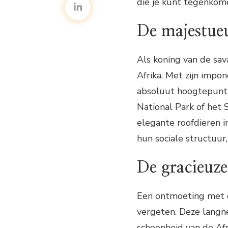
die je kunt tegenkome
De majestue
Als koning van de sav
Afrika. Met zijn impo
absoluut hoogtepunt t
National Park of het
elegante roofdieren i
hun sociale structuur,
De gracieuze
Een ontmoeting met de
vergeten. Deze langne
schoonheid van de Af