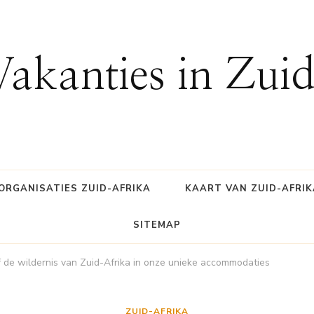
Vakanties in Zui
ORGANISATIES ZUID-AFRIKA
KAART VAN ZUID-AFRIK
SITEMAP
 de wildernis van Zuid-Afrika in onze unieke accommodaties
ZUID-AFRIKA