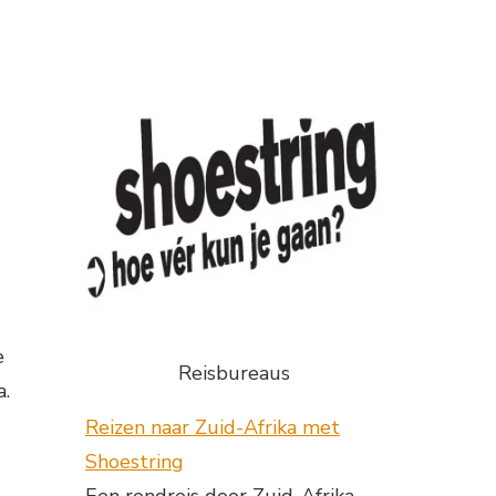
e
Reisbureaus
a.
Reizen naar Zuid-Afrika met
Shoestring
Een rondreis door Zuid-Afrika,