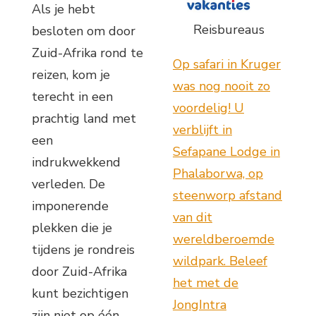
Als je hebt
Reisbureaus
besloten om door
Zuid-Afrika rond te
Op safari in Kruger
reizen, kom je
was nog nooit zo
terecht in een
voordelig! U
prachtig land met
verblijft in
een
Sefapane Lodge in
indrukwekkend
Phalaborwa, op
verleden. De
steenworp afstand
imponerende
van dit
plekken die je
wereldberoemde
tijdens je rondreis
wildpark. Beleef
door Zuid-Afrika
het met de
kunt bezichtigen
JongIntra
zijn niet op één