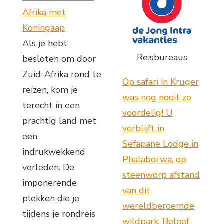
Afrika met
Koningaap
Als je hebt
Reisbureaus
besloten om door
Zuid-Afrika rond te
Op safari in Kruger
reizen, kom je
was nog nooit zo
terecht in een
voordelig! U
prachtig land met
verblijft in
een
Sefapane Lodge in
indrukwekkend
Phalaborwa, op
verleden. De
steenworp afstand
imponerende
van dit
plekken die je
wereldberoemde
tijdens je rondreis
wildpark. Beleef