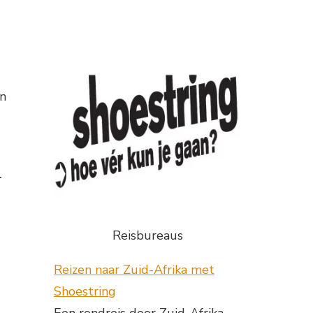
an
n
Reisbureaus
Reizen naar Zuid-Afrika met
Shoestring
Een rondreis door Zuid-Afrika,