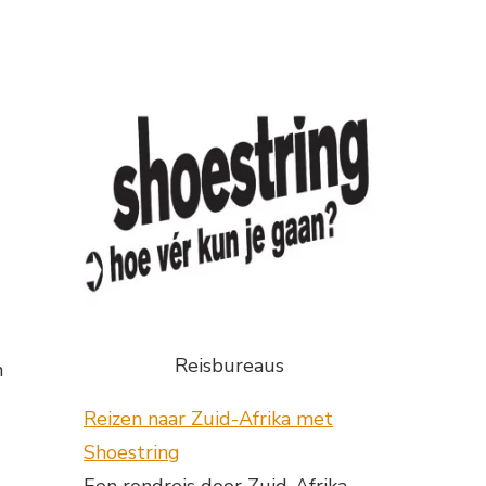
Reisbureaus
n
Reizen naar Zuid-Afrika met
Shoestring
Een rondreis door Zuid-Afrika,