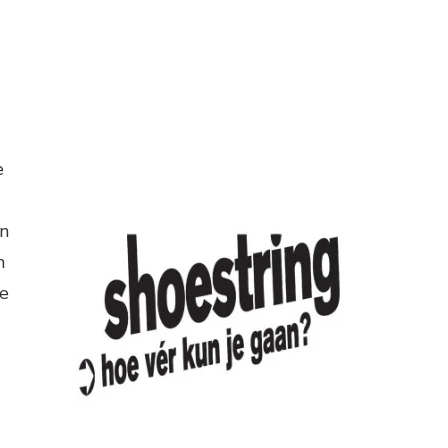
e
jn
n
ke