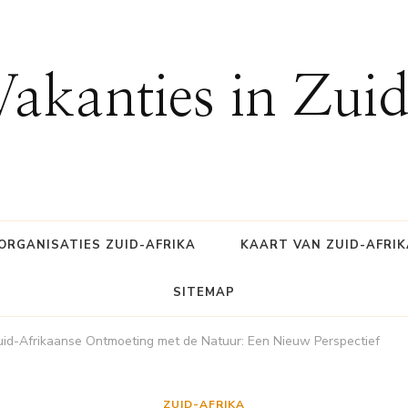
Vakanties in Zui
ORGANISATIES ZUID-AFRIKA
KAART VAN ZUID-AFRIK
SITEMAP
uid-Afrikaanse Ontmoeting met de Natuur: Een Nieuw Perspectief
ZUID-AFRIKA