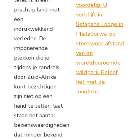
terecht in een
voordelig! U
prachtig land met
verblijft in
een
Sefapane Lodge in
indrukwekkend
Phalaborwa, op
verleden. De
steenworp afstand
imponerende
van dit
plekken die je
wereldberoemde
tijdens je rondreis
wildpark. Beleef
door Zuid-Afrika
het met de
kunt bezichtigen
JongIntra
zijn niet op één
hand te tellen, laat
staan het aantal
bezienswaardigheden
dat minder bekend