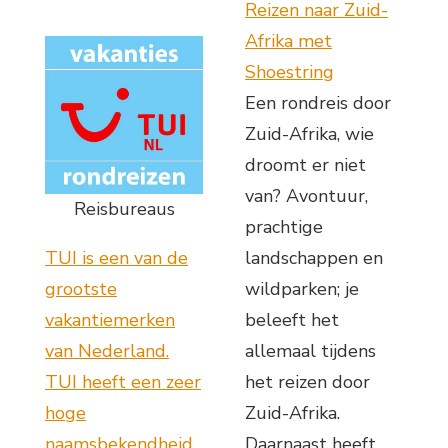
Reizen naar Zuid-
Afrika met
Shoestring
Een rondreis door
Zuid-Afrika, wie
droomt er niet
van? Avontuur,
Reisbureaus
prachtige
TUI is een van de
landschappen en
grootste
wildparken; je
vakantiemerken
beleeft het
van Nederland.
allemaal tijdens
TUI heeft een zeer
het reizen door
hoge
Zuid-Afrika.
naamsbekendheid
Daarnaast heeft