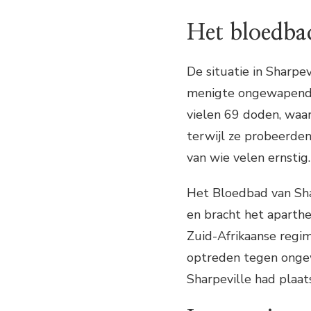
Het bloedba
De situatie in Sharpe
menigte ongewapende
vielen 69 doden, waa
terwijl ze probeerde
van wie velen ernstig.
Het Bloedbad van Sha
en bracht het aparth
Zuid-Afrikaanse regim
optreden tegen ongew
Sharpeville had plaa