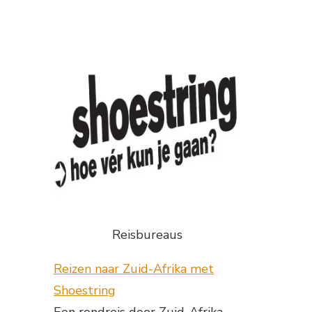
Reisbureaus
Reizen naar Zuid-Afrika met
Shoestring
Een rondreis door Zuid-Afrika,