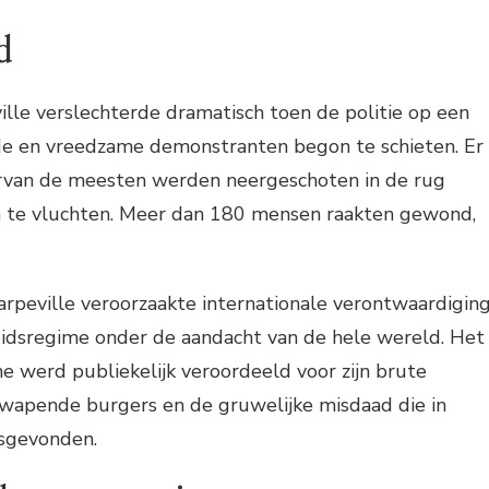
d
ville verslechterde dramatisch toen de politie op een
 en vreedzame demonstranten begon te schieten. Er
rvan de meesten werden neergeschoten in de rug
n te vluchten. Meer dan 180 mensen raakten gewond,
rpeville veroorzaakte internationale verontwaardigin
eidsregime onder de aandacht van de hele wereld. Het
e werd publiekelijk veroordeeld voor zijn brute
apende burgers en de gruwelijke misdaad die in
tsgevonden.