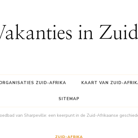
Vakanties in Zui
ORGANISATIES ZUID-AFRIKA
KAART VAN ZUID-AFRIK
SITEMAP
oedbad van Sharpeville: een keerpunt in de Zuid-Afrikaanse geschied
ZUID-AFRIKA