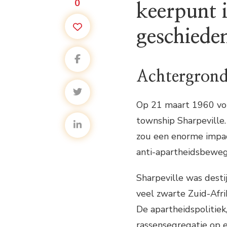
0
keerpunt 
geschiede
Achtergron
Op 21 maart 1960 vond
township Sharpeville.
zou een enorme impac
anti-apartheidsbeweg
Sharpeville was dest
veel zwarte Zuid-Afr
De apartheidspolitiek
rassensegregatie op 