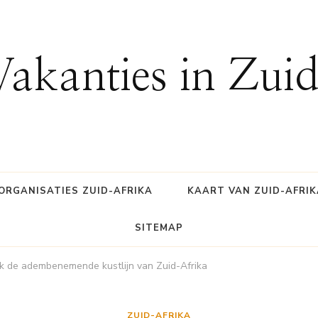
Vakanties in Zui
ORGANISATIES ZUID-AFRIKA
KAART VAN ZUID-AFRIK
SITEMAP
k de adembenemende kustlijn van Zuid-Afrika
ZUID-AFRIKA