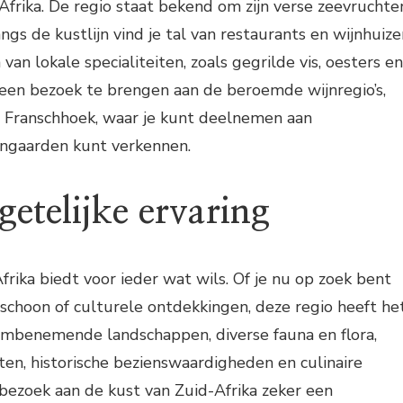
Afrika. De regio staat bekend om zijn verse zeevruchte
angs de kustlijn vind je tal van restaurants en wijnhuiz
van lokale specialiteiten, zoals gegrilde vis, oesters en
et een bezoek te brengen aan de beroemde wijnregio’s,
n Franschhoek, waar je kunt deelnemen aan
jngaarden kunt verkennen.
etelijke ervaring
frika biedt voor ieder wat wils. Of je nu op zoek bent
schoon of culturele ontdekkingen, deze regio heeft he
dembenemende landschappen, diverse fauna en flora,
iten, historische bezienswaardigheden en culinaire
bezoek aan de kust van Zuid-Afrika zeker een