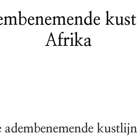
embenemende kustl
Afrika
 adembenemende kustlij