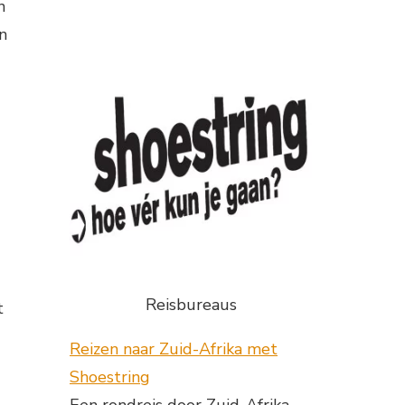
n
en
Reisbureaus
t
Reizen naar Zuid-Afrika met
Shoestring
Een rondreis door Zuid-Afrika,