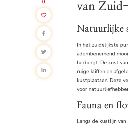
0
van Zuid
Natuurlijke
In het zuidelijkste pu
adembenemend mooi is
herbergt. De kust van
ruige kliffen en afge
kustplaatsen. Deze v
voor natuurliefhebber
Fauna en flo
Langs de kustlijn van 