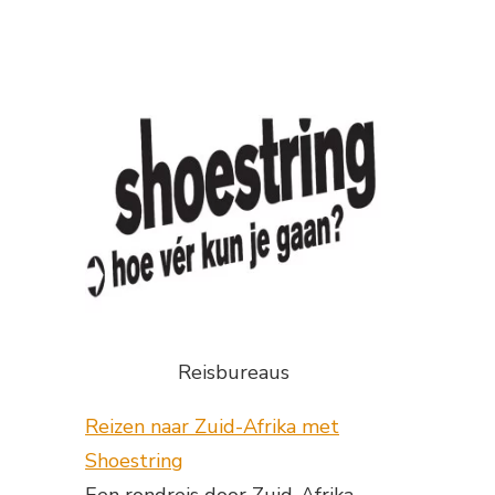
Reisbureaus
Reizen naar Zuid-Afrika met
Shoestring
Een rondreis door Zuid-Afrika,