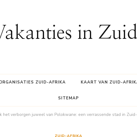
Vakanties in Zui
ORGANISATIES ZUID-AFRIKA
KAART VAN ZUID-AFRIK
SITEMAP
 het verborgen juweel van Polokwane: een verrassende stad in Zuid-
ZUID-AFRIKA