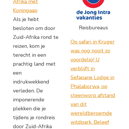
Afrika met
Koningaap
Als je hebt
Reisbureaus
besloten om door
Zuid-Afrika rond te
Op safari in Kruger
reizen, kom je
was nog nooit zo
terecht in een
voordelig! U
prachtig land met
verblijft in
een
Sefapane Lodge in
indrukwekkend
Phalaborwa, op
verleden. De
steenworp afstand
imponerende
van dit
plekken die je
wereldberoemde
tijdens je rondreis
wildpark. Beleef
door Zuid-Afrika