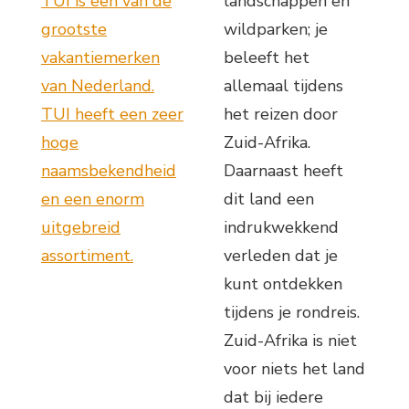
TUI is een van de
landschappen en
grootste
wildparken; je
vakantiemerken
beleeft het
van Nederland.
allemaal tijdens
TUI heeft een zeer
het reizen door
hoge
Zuid-Afrika.
naamsbekendheid
Daarnaast heeft
en een enorm
dit land een
uitgebreid
indrukwekkend
assortiment.
verleden dat je
kunt ontdekken
tijdens je rondreis.
Zuid-Afrika is niet
voor niets het land
dat bij iedere