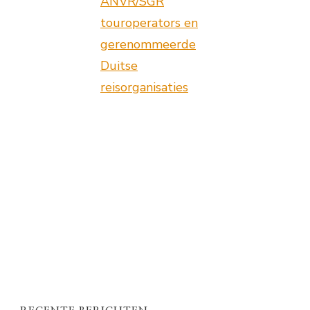
ANVR/SGR
touroperators en
gerenommeerde
Duitse
reisorganisaties