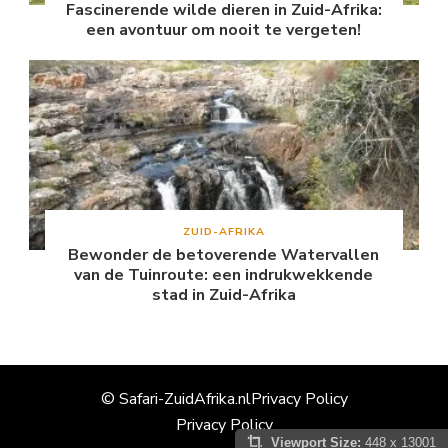
Fascinerende wilde dieren in Zuid-Afrika:
een avontuur om nooit te vergeten!
ZUID-AFRIKA
Bewonder de betoverende Watervallen
van de Tuinroute: een indrukwekkende
stad in Zuid-Afrika
© Safari-ZuidAfrika.nl
Privacy Policy
Privacy Policy
Viewport Size:
448 x 13001