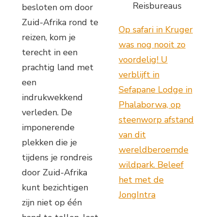
Reisbureaus
besloten om door
Zuid-Afrika rond te
Op safari in Kruger
reizen, kom je
was nog nooit zo
terecht in een
voordelig! U
prachtig land met
verblijft in
een
Sefapane Lodge in
indrukwekkend
Phalaborwa, op
verleden. De
steenworp afstand
imponerende
van dit
plekken die je
wereldberoemde
tijdens je rondreis
wildpark. Beleef
door Zuid-Afrika
het met de
kunt bezichtigen
JongIntra
zijn niet op één