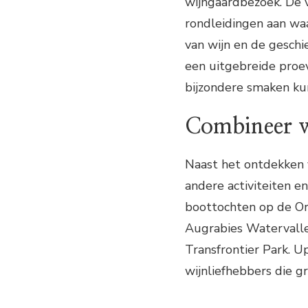
wijngaardbezoek. De 
rondleidingen aan wa
van wijn en de geschi
een uitgebreide proev
bijzondere smaken ku
Combineer w
Naast het ontdekken v
andere activiteiten e
boottochten op de Ora
Augrabies Watervallen
Transfrontier Park. U
wijnliefhebbers die g