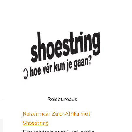
d
Reisbureaus
Reizen naar Zuid-Afrika met
Shoestring
Een rondreis door Zuid-Afrika,