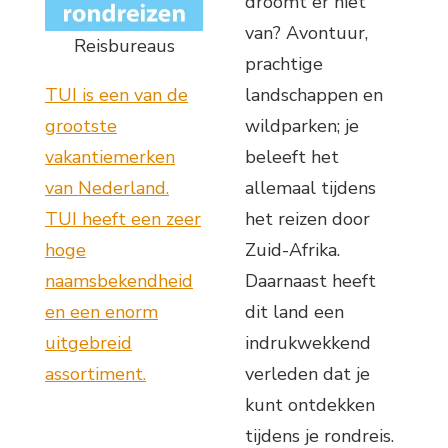
droomt er niet
van? Avontuur,
Reisbureaus
prachtige
TUI is een van de
landschappen en
grootste
wildparken; je
vakantiemerken
beleeft het
van Nederland.
allemaal tijdens
TUI heeft een zeer
het reizen door
hoge
Zuid-Afrika.
naamsbekendheid
Daarnaast heeft
en een enorm
dit land een
uitgebreid
indrukwekkend
assortiment.
verleden dat je
kunt ontdekken
tijdens je rondreis.