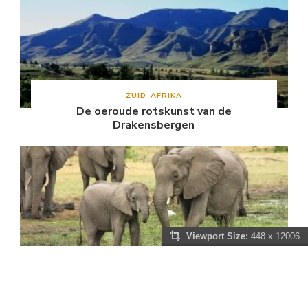
ZUID-AFRIKA
De oeroude rotskunst van de
Drakensbergen
Viewport Size:
448 x 12006
ZUID-AFRIKA
Fascinerende wilde dieren in Zuid-Afrika:
een avontuur om nooit te vergeten!