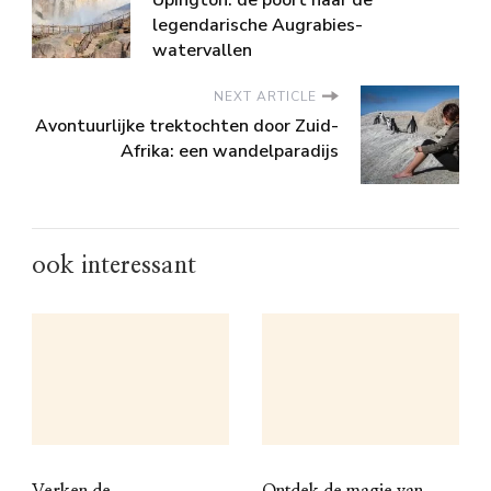
legendarische Augrabies-
watervallen
NEXT ARTICLE
Avontuurlijke trektochten door Zuid-
Afrika: een wandelparadijs
ook interessant
Verken de
Ontdek de magie van