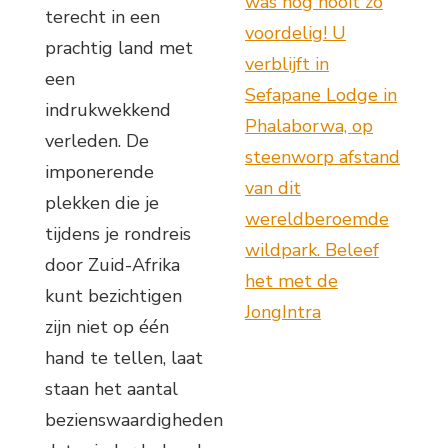
was nog nooit zo
terecht in een
voordelig! U
prachtig land met
verblijft in
een
Sefapane Lodge in
indrukwekkend
Phalaborwa, op
verleden. De
steenworp afstand
imponerende
van dit
plekken die je
wereldberoemde
tijdens je rondreis
wildpark. Beleef
door Zuid-Afrika
het met de
kunt bezichtigen
JongIntra
zijn niet op één
hand te tellen, laat
staan het aantal
bezienswaardigheden