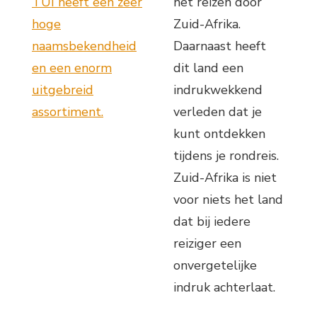
TUI heeft een zeer
het reizen door
hoge
Zuid-Afrika.
naamsbekendheid
Daarnaast heeft
en een enorm
dit land een
uitgebreid
indrukwekkend
assortiment.
verleden dat je
kunt ontdekken
tijdens je rondreis.
Zuid-Afrika is niet
voor niets het land
dat bij iedere
reiziger een
onvergetelijke
indruk achterlaat.