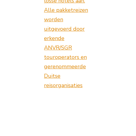
losse hotels aan.
Alle pakketreizen
worden
uitgevoerd door
erkende
ANVR/SGR
touroperators en
gerenommeerde
Duitse
reisorganisaties