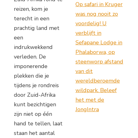
Op safari in Kruger
reizen, kom je
was nog nooit zo
terecht in een
voordelig! U
prachtig land met
verblijft in
een
Sefapane Lodge in
indrukwekkend
Phalaborwa, op
verleden. De
steenworp afstand
imponerende
van dit
plekken die je
wereldberoemde
tijdens je rondreis
wildpark. Beleef
door Zuid-Afrika
het met de
kunt bezichtigen
JongIntra
zijn niet op één
hand te tellen, laat
staan het aantal