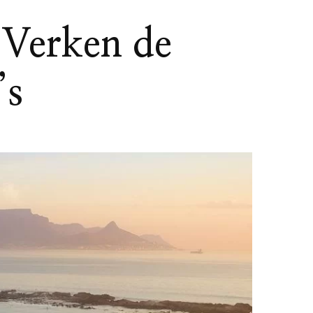
 Verken de
’s