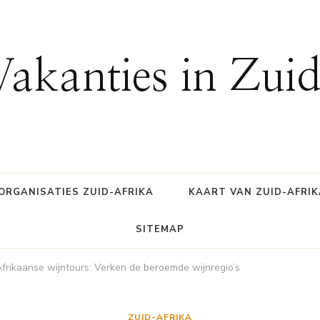
Vakanties in Zui
ORGANISATIES ZUID-AFRIKA
KAART VAN ZUID-AFRIK
SITEMAP
frikaanse wijntours: Verken de beroemde wijnregio’s
ZUID-AFRIKA