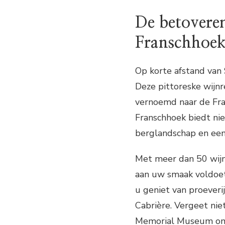
De betovere
Franschhoe
Op korte afstand van 
Deze pittoreske wijnr
vernoemd naar de Fra
Franschhoek biedt nie
berglandschap en een 
Met meer dan 50 wijng
aan uw smaak voldoet.
u geniet van proeveri
Cabrière. Vergeet ni
Memorial Museum om 