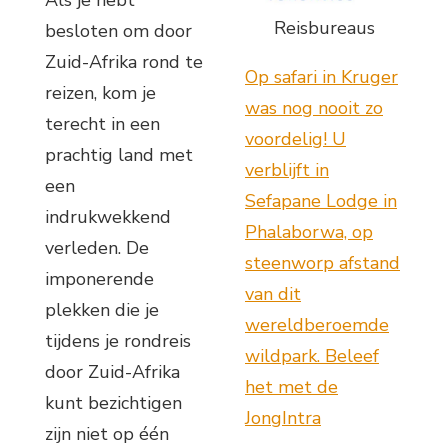
Reisbureaus
besloten om door
Zuid-Afrika rond te
Op safari in Kruger
reizen, kom je
was nog nooit zo
terecht in een
voordelig! U
prachtig land met
verblijft in
een
Sefapane Lodge in
indrukwekkend
Phalaborwa, op
verleden. De
steenworp afstand
imponerende
van dit
plekken die je
wereldberoemde
tijdens je rondreis
wildpark. Beleef
door Zuid-Afrika
het met de
kunt bezichtigen
JongIntra
zijn niet op één