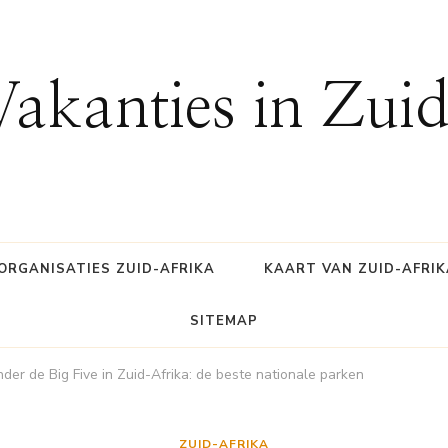
Vakanties in Zui
ORGANISATIES ZUID-AFRIKA
KAART VAN ZUID-AFRIK
SITEMAP
er de Big Five in Zuid-Afrika: de beste nationale parken
ZUID-AFRIKA