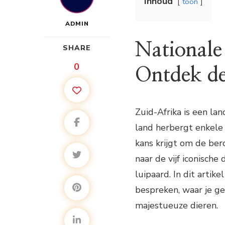
Inhoud
toon
ADMIN
Nationale
SHARE
0
Ontdek de
Zuid-Afrika is een lan
land herbergt enkele 
kans krijgt om de be
naar de vijf iconische
luipaard. In dit artik
bespreken, waar je g
majestueuze dieren.