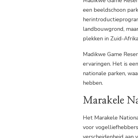
Madikwe Game Reserve
een beeldschoon park
herintroductieprogra
landbouwgrond, maar 
plekken in Zuid-Afrik
Madikwe Game Reserve
ervaringen. Het is een
nationale parken, wa
hebben.
Marakele Na
Het Marakele National
voor vogelliefhebber
verscheidenheid aan 