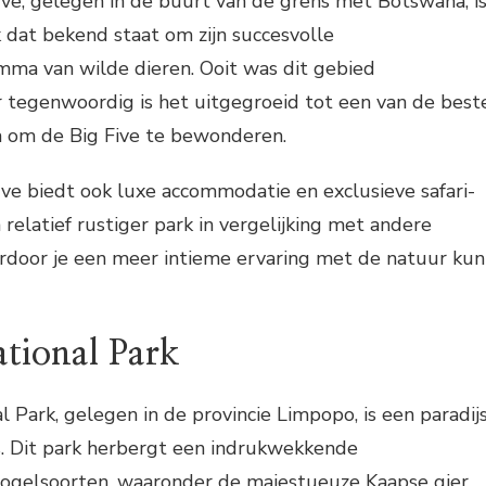
, gelegen in de buurt van de grens met Botswana, i
 dat bekend staat om zijn succesvolle
mma van wilde dieren. Ooit was dit gebied
tegenwoordig is het uitgegroeid tot een van de best
a om de Big Five te bewonderen.
 biedt ook luxe accommodatie en exclusieve safari-
 relatief rustiger park in vergelijking met andere
ardoor je een meer intieme ervaring met de natuur kun
tional Park
 Park, gelegen in de provincie Limpopo, is een paradij
s. Dit park herbergt een indrukwekkende
vogelsoorten, waaronder de majestueuze Kaapse gier.