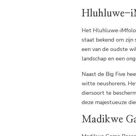
Hluhluwe-iM
Het Hluhluwe-iMfoloz
staat bekend om zijn
een van de oudste w
landschap en een ong
Naast de Big Five he
witte neushorens. Het
diersoort te bescherm
deze majestueuze dier
Madikwe Ga