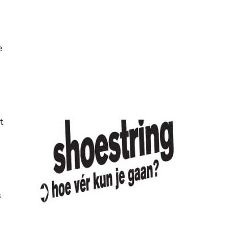
s
e
t
s