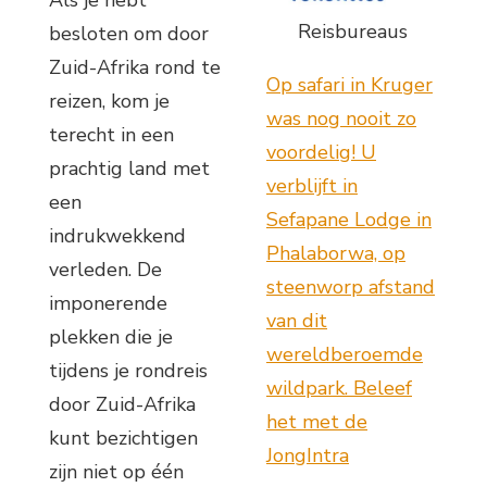
Als je hebt
Reisbureaus
besloten om door
Zuid-Afrika rond te
Op safari in Kruger
reizen, kom je
was nog nooit zo
terecht in een
voordelig! U
prachtig land met
verblijft in
een
Sefapane Lodge in
indrukwekkend
Phalaborwa, op
verleden. De
steenworp afstand
imponerende
van dit
plekken die je
wereldberoemde
tijdens je rondreis
wildpark. Beleef
door Zuid-Afrika
het met de
kunt bezichtigen
JongIntra
zijn niet op één