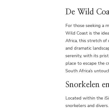
De Wild Coa
For those seeking a 
Wild Coast is the ide
Africa, this stretch of
and dramatic landscap
serenity, with its pri
place to escape the c
South Africa’s untouc
Snorkelen e
Located within the iS
snorkelers and divers.