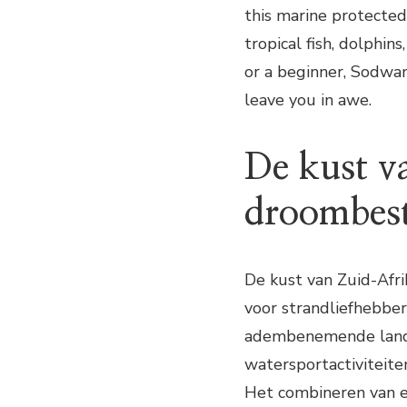
this marine protected 
tropical fish, dolphin
or a beginner, Sodwan
leave you in awe.
De kust v
droombes
De kust van Zuid-Afri
voor strandliefhebber
adembenemende landsc
watersportactiviteite
Het combineren van e