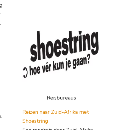
ng
r
l
e
Reisbureaus
Reizen naar Zuid-Afrika met
.
Shoestring
Een rondreis door Zuid-Afrika,