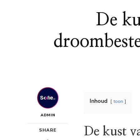
De ku
droombeste
Inhoud
toon
ADMIN
De kust v
SHARE