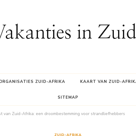
Vakanties in Zui
ORGANISATIES ZUID-AFRIKA
KAART VAN ZUID-AFRIK
SITEMAP
t van Zuid-Afrika: een droombestemming voor strandliefhebbers
ZUID-AFRIKA