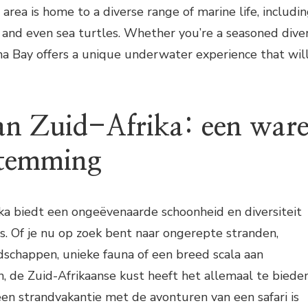
area is home to a diverse range of marine life, includi
s, and even sea turtles. Whether you’re a seasoned dive
a Bay offers a unique underwater experience that wil
an Zuid-Afrika: een war
temming
ka biedt een ongeëvenaarde schoonheid en diversiteit
s. Of je nu op zoek bent naar ongerepte stranden,
happen, unieke fauna of een breed scala aan
n, de Zuid-Afrikaanse kust heeft het allemaal te bieden
en strandvakantie met de avonturen van een safari is