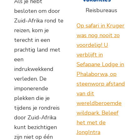
Als je hebt
Reisbureaus
besloten om door
Zuid-Afrika rond te
Op safari in Kruger
reizen, kom je
was nog nooit zo
terecht in een
voordelig! U
prachtig land met
verblijft in
een
Sefapane Lodge in
indrukwekkend
Phalaborwa, op
verleden. De
steenworp afstand
imponerende
van dit
plekken die je
wereldberoemde
tijdens je rondreis
wildpark. Beleef
door Zuid-Afrika
het met de
kunt bezichtigen
JongIntra
zijn niet op één