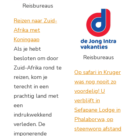
Reisbureaus
Reizen naar Zuid-
Afrika met
Koningaap
Als je hebt
Reisbureaus
besloten om door
Zuid-Afrika rond te
Op safari in Kruger
reizen, kom je
was nog nooit zo
terecht in een
voordelig! U
prachtig land met
verblijft in
een
Sefapane Lodge in
indrukwekkend
Phalaborwa, op
verleden. De
steenworp afstand
imponerende