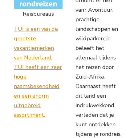
droomt er niet
van? Avontuur,
Reisbureaus
prachtige
TUI is een van de
landschappen en
grootste
wildparken; je
vakantiemerken
beleeft het
van Nederland.
allemaal tijdens
TUI heeft een zeer
het reizen door
hoge
Zuid-Afrika.
naamsbekendheid
Daarnaast heeft
en een enorm
dit land een
uitgebreid
indrukwekkend
assortiment.
verleden dat je
kunt ontdekken
tijdens je rondreis.