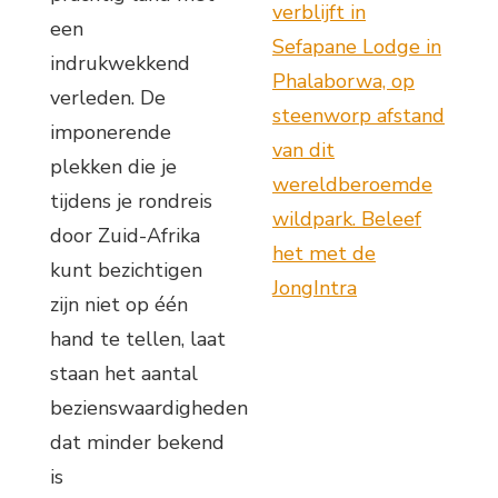
verblijft in
een
Sefapane Lodge in
indrukwekkend
Phalaborwa, op
verleden. De
steenworp afstand
imponerende
van dit
plekken die je
wereldberoemde
tijdens je rondreis
wildpark. Beleef
door Zuid-Afrika
het met de
kunt bezichtigen
JongIntra
zijn niet op één
hand te tellen, laat
staan het aantal
bezienswaardigheden
dat minder bekend
is