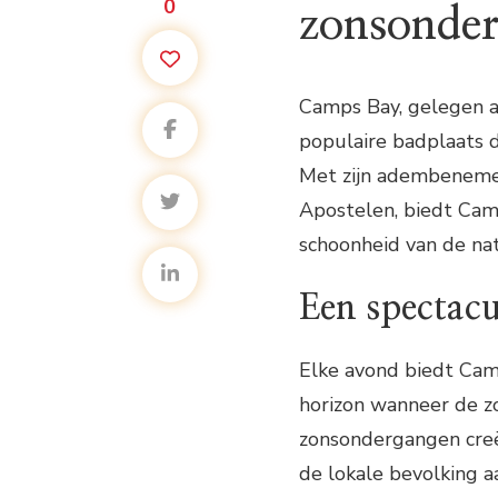
0
zonsonde
Camps Bay, gelegen a
populaire badplaats 
Met zijn adembenemen
Apostelen, biedt Cam
schoonheid van de na
Een spectacu
Elke avond biedt Cam
horizon wanneer de z
zonsondergangen creë
de lokale bevolking aa