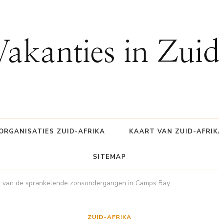
Vakanties in Zui
ORGANISATIES ZUID-AFRIKA
KAART VAN ZUID-AFRIK
SITEMAP
t van de sprankelende zonsondergangen in Camps Bay
ZUID-AFRIKA