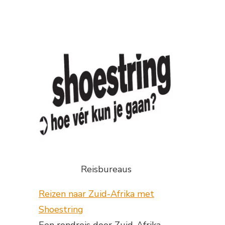
Reisbureaus
Reizen naar Zuid-Afrika met
Shoestring
Een rondreis door Zuid-Afrika,