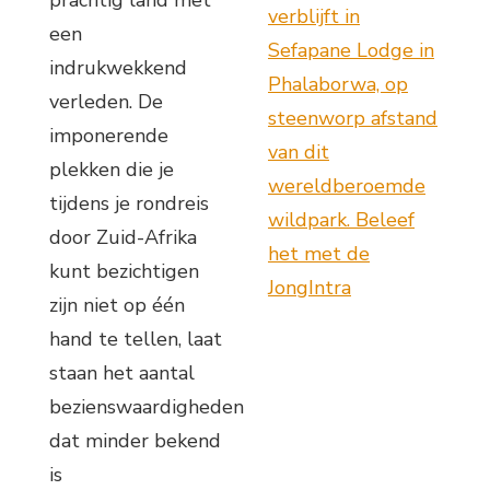
verblijft in
een
Sefapane Lodge in
indrukwekkend
Phalaborwa, op
verleden. De
steenworp afstand
imponerende
van dit
plekken die je
wereldberoemde
tijdens je rondreis
wildpark. Beleef
door Zuid-Afrika
het met de
kunt bezichtigen
JongIntra
zijn niet op één
hand te tellen, laat
staan het aantal
bezienswaardigheden
dat minder bekend
is