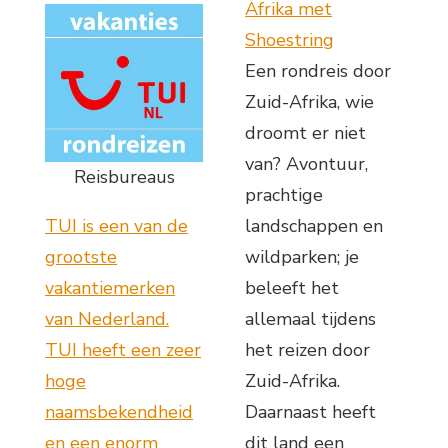
Afrika met
Shoestring
Een rondreis door
Zuid-Afrika, wie
droomt er niet
van? Avontuur,
Reisbureaus
prachtige
TUI is een van de
landschappen en
grootste
wildparken; je
vakantiemerken
beleeft het
van Nederland.
allemaal tijdens
TUI heeft een zeer
het reizen door
hoge
Zuid-Afrika.
naamsbekendheid
Daarnaast heeft
en een enorm
dit land een