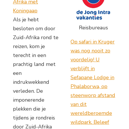
Afrika met
Koningaap
Als je hebt
Reisbureaus
besloten om door
Zuid-Afrika rond te
Op safari in Kruger
reizen, kom je
was nog nooit zo
terecht in een
voordelig! U
prachtig land met
verblijft in
een
Sefapane Lodge in
indrukwekkend
Phalaborwa, op
verleden. De
steenworp afstand
imponerende
van dit
plekken die je
wereldberoemde
tijdens je rondreis
wildpark. Beleef
door Zuid-Afrika