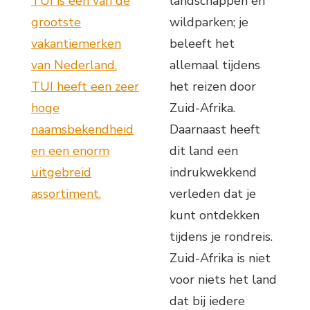
TUI is een van de
landschappen en
grootste
wildparken; je
vakantiemerken
beleeft het
van Nederland.
allemaal tijdens
TUI heeft een zeer
het reizen door
hoge
Zuid-Afrika.
naamsbekendheid
Daarnaast heeft
en een enorm
dit land een
uitgebreid
indrukwekkend
assortiment.
verleden dat je
kunt ontdekken
tijdens je rondreis.
Zuid-Afrika is niet
voor niets het land
dat bij iedere