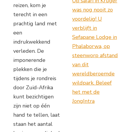
Op safari in Kruger
reizen, kom je
was nog nooit zo
terecht in een
voordelig! U
prachtig land met
verblijft in
een
Sefapane Lodge in
indrukwekkend
Phalaborwa, op
verleden. De
steenworp afstand
imponerende
van dit
plekken die je
wereldberoemde
tijdens je rondreis
wildpark. Beleef
door Zuid-Afrika
het met de
kunt bezichtigen
JongIntra
zijn niet op één
hand te tellen, laat
staan het aantal