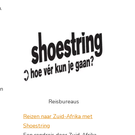
.
en
Reisbureaus
Reizen naar Zuid-Afrika met
Shoestring
Een rondreis door Zuid-Afrika,