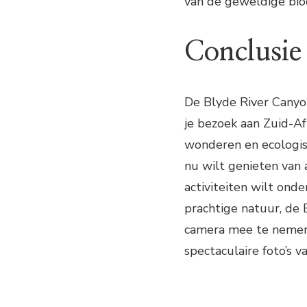
van de geweldige biod
Conclusie
De Blyde River Canyon
je bezoek aan Zuid-Af
wonderen en ecologisc
nu wilt genieten van
activiteiten wilt on
prachtige natuur, de 
camera mee te nemen,
spectaculaire foto’s v