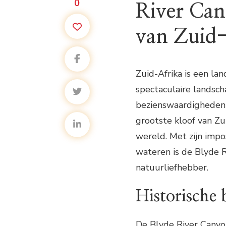
0
River Can
van Zuid
Zuid-Afrika is een l
spectaculaire landsc
bezienswaardigheden i
grootste kloof van Zu
wereld. Met zijn impo
wateren is de Blyde 
natuurliefhebber.
Historische 
De Blyde River Canyon