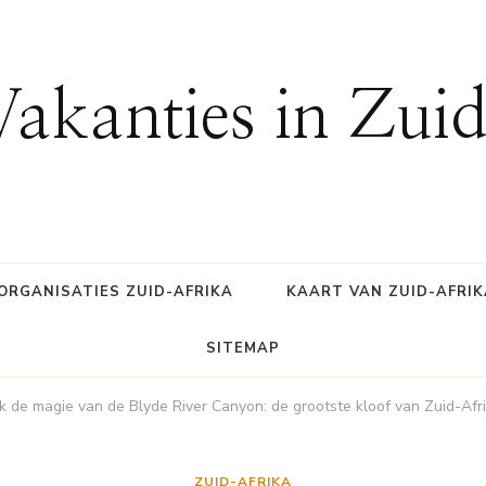
Vakanties in Zui
ORGANISATIES ZUID-AFRIKA
KAART VAN ZUID-AFRIK
SITEMAP
 de magie van de Blyde River Canyon: de grootste kloof van Zuid-Afr
ZUID-AFRIKA