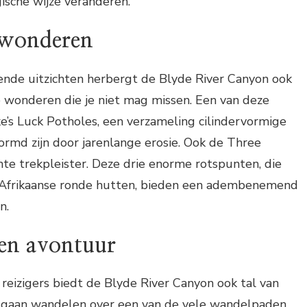
ische wijze veranderen.
 wonderen
nde uitzichten herbergt de Blyde River Canyon ook
e wonderen die je niet mag missen. Een van deze
e’s Luck Potholes, een verzameling cilindervormige
ormd zijn door jarenlange erosie. Ook de Three
hte trekpleister. Deze drie enorme rotspunten, die
le Afrikaanse ronde hutten, bieden een adembenemend
n.
 en avontuur
 reizigers biedt de Blyde River Canyon ook tal van
je gaan wandelen over een van de vele wandelpaden,