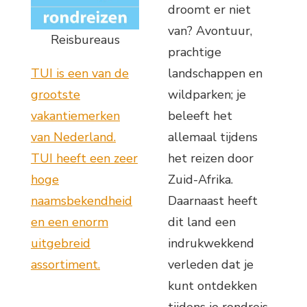
droomt er niet
van? Avontuur,
Reisbureaus
prachtige
TUI is een van de
landschappen en
grootste
wildparken; je
vakantiemerken
beleeft het
van Nederland.
allemaal tijdens
TUI heeft een zeer
het reizen door
hoge
Zuid-Afrika.
naamsbekendheid
Daarnaast heeft
en een enorm
dit land een
uitgebreid
indrukwekkend
assortiment.
verleden dat je
kunt ontdekken
tijdens je rondreis.