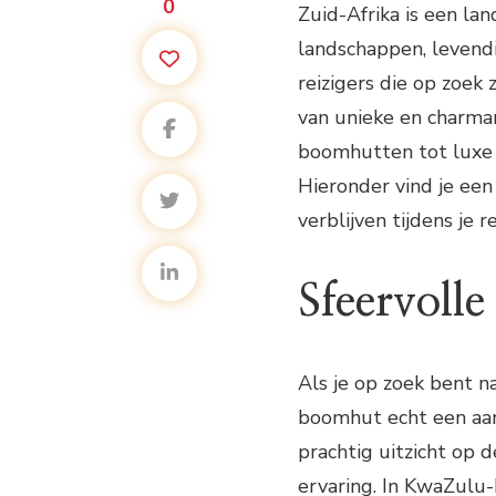
0
Zuid-Afrika is een l
landschappen, levendi
reizigers die op zoek z
van unieke en charma
boomhutten tot luxe s
Hieronder vind je een
verblijven tijdens je r
Sfeervoll
Als je op zoek bent n
boomhut echt een aa
prachtig uitzicht op
ervaring. In KwaZulu-N