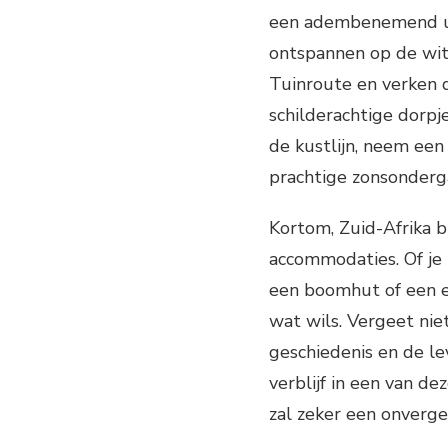
een adembenemend uit
ontspannen op de witt
Tuinroute en verken 
schilderachtige dorpj
de kustlijn, neem een
prachtige zonsonderg
Kortom, Zuid-Afrika b
accommodaties. Of je 
een boomhut of een exc
wat wils. Vergeet nie
geschiedenis en de le
verblijf in een van d
zal zeker een onverget