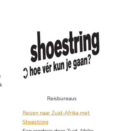
s
n
k
Reisbureaus
Reizen naar Zuid-Afrika met
Shoestring
Een rondreis door Zuid-Afrika,