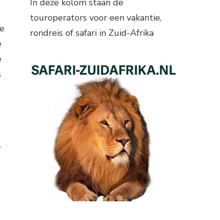
In deze kolom staan de
touroperators voor een vakantie,
te
rondreis of safari in Zuid-Afrika
e
e
s
.