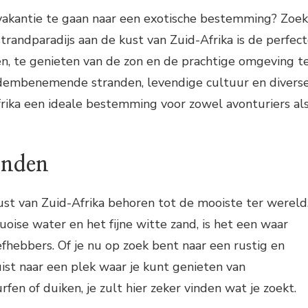
vakantie te gaan naar een exotische bestemming? Zoek
strandparadijs aan de kust van Zuid-Afrika is de perfec
n, te genieten van de zon en de prachtige omgeving t
adembenemende stranden, levendige cultuur en divers
-Afrika een ideale bestemming voor zowel avonturiers al
anden
st van Zuid-Afrika behoren tot de mooiste ter wereld
oise water en het fijne witte zand, is het een waar
efhebbers. Of je nu op zoek bent naar een rustig en
uist naar een plek waar je kunt genieten van
fen of duiken, je zult hier zeker vinden wat je zoekt.