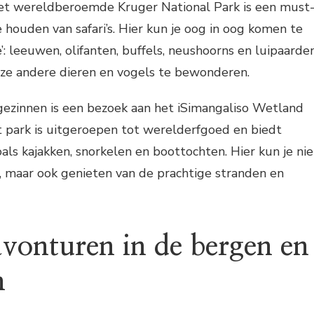
 Het wereldberoemde Kruger National Park is een must
e houden van safari’s. Hier kun je oog in oog komen te
’: leeuwen, olifanten, buffels, neushoorns en luipaarden
loze andere dieren en vogels te bewonderen.
gezinnen is een bezoek aan het iSimangaliso Wetland
t park is uitgeroepen tot werelderfgoed en biedt
zoals kajakken, snorkelen en boottochten. Hier kun je nie
, maar ook genieten van de prachtige stranden en
vonturen in de bergen en
n