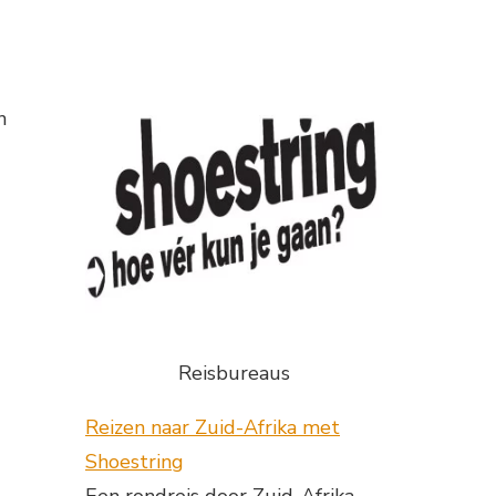
n
Reisbureaus
Reizen naar Zuid-Afrika met
Shoestring
Een rondreis door Zuid-Afrika,