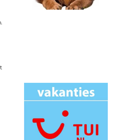
-
.
t